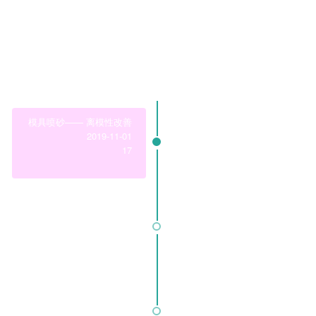
领域模块
Business Modules
查看更多
模具喷砂—— 离模性改善
2019-11-01
17
心血管支架——激光切割后圆弧
2019-11-02
26
复杂刀具——丝锥与滚刀
2019-11-03