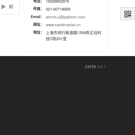
电话：
15026652975
传真：
021-60718959
Email：
emma.y@pqitech.com
网址：
www.sandmaster.cn
地址：
上海市闵行新源路1356弄正珏科
技C栋201室
8.6.1
ZSITE