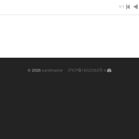
1/1
© 2026
sandmaster
沪ICP备18022363号-4